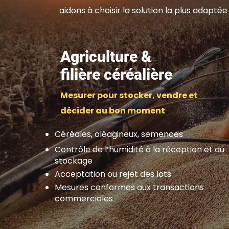
aidons à choisir la solution la plus adaptée 
Agriculture &
filière céréalière
Mesurer pour stocker, vendre et
décider au bon moment
Céréales, oléagineux, semences
Contrôle de l’humidité à la réception et au
stockage
Acceptation ou rejet des lots
Mesures conformes aux transactions
commerciales