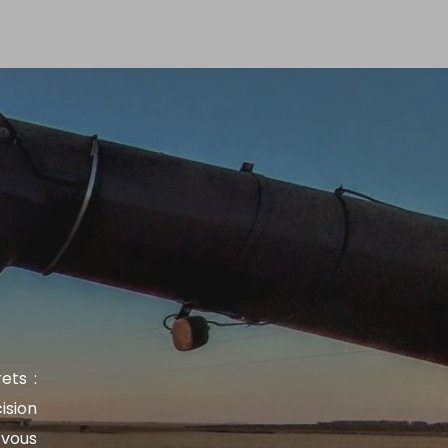
ets :
ision
 vous