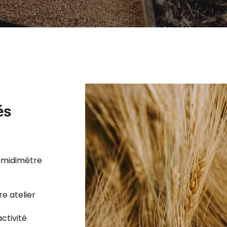
és
umidimètre
e atelier
activité