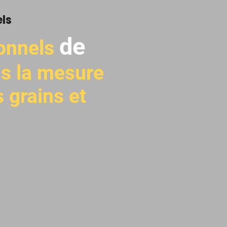
ls
de
ionnels
s la mesure
 grains et