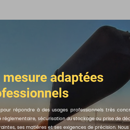
e mesure adaptées
ofessionnels
pour répondre à des usages professionnels très concr
é réglementaire, sécurisation du stockage ou prise de déc
intes, ses matières et ses exigences de précision. Nous